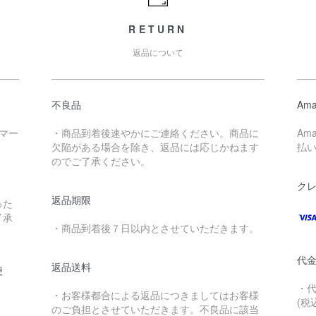
RETURN
返品について
不良品
Ama
マー
・商品到着後速やかにご連絡ください。商品に
Am
欠陥がある場合を除き、返品には応じかねます
払
のでご了承ください。
クレジ
返品期限
った
了承
・商品到着後７日以内とさせていただきます。
代
返品送料
便
・
・お客様都合による返品につきましてはお客様
(税
のご負担とさせていただきます。不良品に該当