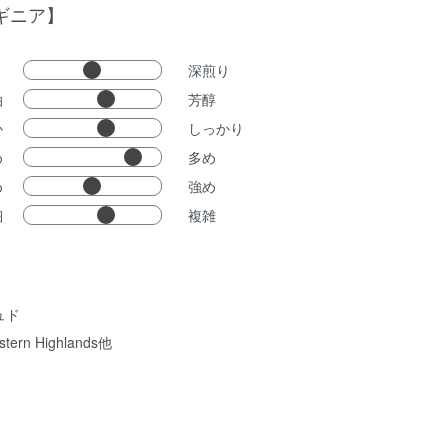
ギニア】
り
深煎り
泊
芳醇
か
しっかり
め
多め
め
強め
細
複雑
ュド
n Highlands他