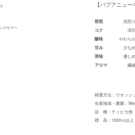
【パプアニュー
ド
焙煎
浅煎
ングセラー
コク
淡
酸味
やわら
甘み
少な
苦味
優し
アロマ
繊
精選方法：ウオッシ
生産地域・農園：Wester
品 種：ティピカ他
標 高：1500ｍ以上