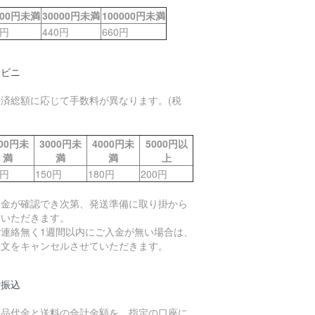
000円未満
30000円未満
100000円未満
0円
440円
660円
ンビニ
決済総額に応じて手数料が異なります。(税
000円未
3000円未
4000円未
5000円以
満
満
満
上
0円
150円
180円
200円
入金が確認でき次第、発送準備に取り掛から
ていただきます。
ご連絡無く1週間以内にご入金が無い場合は、
注文をキャンセルさせていただきます。
行振込
商品代金と送料の合計金額を、指定の口座に