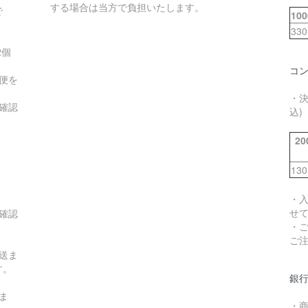
する場合は当方で負担いたします。
で
10
33
2個
コ
便を
・
確認
込)
2
13
・
せ
確認
・
ご
送ま
す。
銀
ま
・