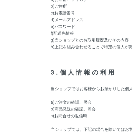
b)ご住所
c)お電話番号
d)メールアドレス
e)パスワード
f)配送先情報
g)当ショップとのお取引履歴及びその内容
h)上記を組み合わせることで特定の個人が
3.個人情報の利用
当ショップではお客様からお預かりした個
a)ご注文の確認、照会
b)商品発送の確認、照会
c)お問合せの返信時
当ショップでは、下記の場合を除いてはお