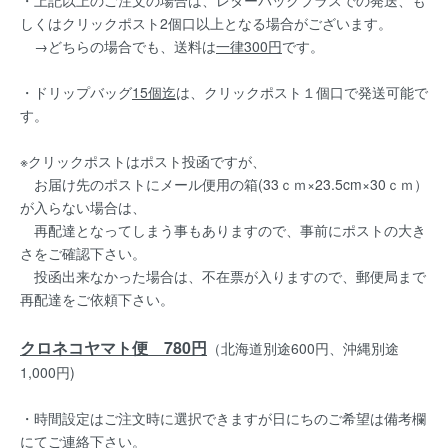
・上記以上のご注文の場合は、レターパックプラスでの発送、も
しくはクリックポスト2個口以上となる場合がございます。
→どちらの場合でも、送料は
一律300円
です。
・ドリップバッグ
15個迄
は、クリックポスト１個口で発送可能で
す。
※クリックポストはポスト投函ですが、
お届け先のポストにメール便用の箱(33ｃｍ×23.5cm×30ｃｍ）
が入らない場合は、
再配達となってしまう事もありますので、事前にポストの大き
さをご確認下さい。
投函出来なかった場合は、不在票が入りますので、郵便局まで
再配達をご依頼下さい。
クロネコヤマト便 780円
（北海道別途600円、沖縄別途
1,000円)
・時間設定はご注文時に選択できますが日にちのご希望は備考欄
にてご連絡下さい。