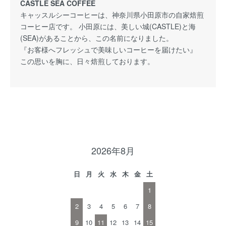
CASTLE SEA COFFEE
キャッスルシーコーヒーは、神奈川県小田原市の自家焙煎
コーヒー店です。 小田原には、美しい城(CASTLE)と海
(SEA)があることから、この名前になりました。
『お客様へフレッシュで美味しいコーヒーを届けたい』
この思いを胸に、日々焙煎しております。
2026年8月
日
月
火
水
木
金
土
1
2
3
4
5
6
7
8
9
10
11
12
13
14
15